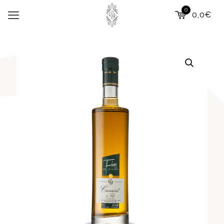
0
0,0€