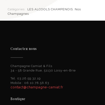
Catégories :
LES ALCOOLS CHAMPENOIS
,
Nos
Champagnes
Contactez nous
Champagne Camiat & Fils
34 - 58 Grande Rue, 51130 Loisy-en-Brie
Tél. 03.26.59.32.19
Mobile : 06.10.78.56.63
contact@champagne-camiat.fr
Boutique