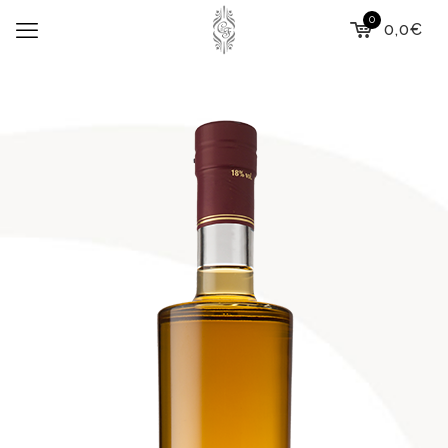
0
0,0€