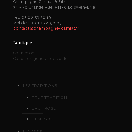
Champagne Camiat & Fils
34 - 58 Grande Rue, 51130 Loisy-en-Brie
Tél. 03.26.59.32.19
Mobile : 06.10.78.56.63
contact@champagne-camiat.fr
Boutique
Connexion
Condition général de vente
LES TRADITIONS
BRUT TRADITION
BRUT ROSÉ
DEMI-SEC
LES 100%