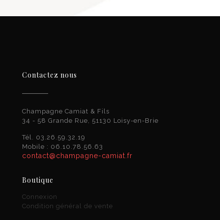
Contactez nous
Champagne Camiat & Fils
34 - 58 Grande Rue, 51130 Loisy-en-Brie
Tél. 03.26.59.32.19
Mobile : 06.10.78.56.63
contact@champagne-camiat.fr
Boutique
Connexion
Condition général de vente