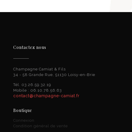
Contactez nous
Champagne Camiat & Fils
34 - 58 Grande Rue, 51130 Loisy-en-Brie
Tél. 03.26.59.32.19
Mobile : 06.10.78.56.63
contact@champagne-camiat.fr
Boutique
Connexion
Condition général de vente