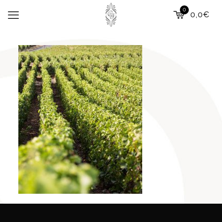
0
0,0€