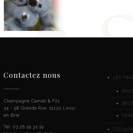
Contactez nous
LES TRA
BRUT
Champagne Camiat & Fils
BRU
34 - 58 Grande Rue, 51130 Loisy-
en-Brie
DEMI
Tél. 03.26.59.32.19
LES 100