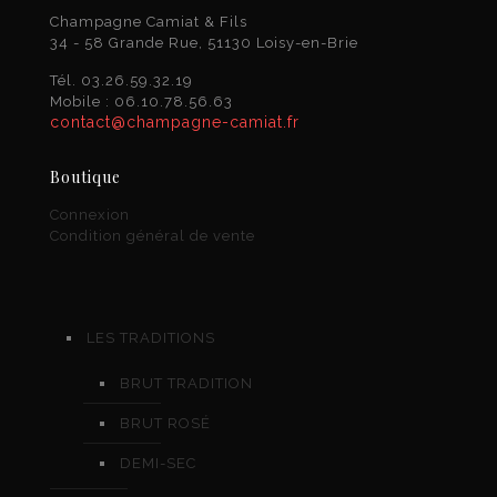
Champagne Camiat & Fils
34 - 58 Grande Rue, 51130 Loisy-en-Brie
Tél. 03.26.59.32.19
Mobile : 06.10.78.56.63
contact@champagne-camiat.fr
Boutique
Connexion
Condition général de vente
LES TRADITIONS
BRUT TRADITION
BRUT ROSÉ
DEMI-SEC