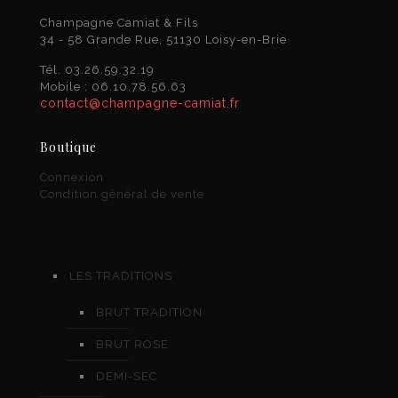
Champagne Camiat & Fils
34 - 58 Grande Rue, 51130 Loisy-en-Brie
Tél. 03.26.59.32.19
Mobile : 06.10.78.56.63
contact@champagne-camiat.fr
Boutique
Connexion
Condition général de vente
LES TRADITIONS
BRUT TRADITION
BRUT ROSÉ
DEMI-SEC