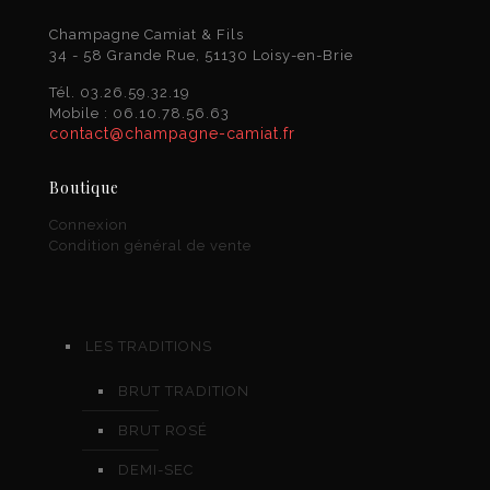
Champagne Camiat & Fils
34 - 58 Grande Rue, 51130 Loisy-en-Brie
Tél. 03.26.59.32.19
Mobile : 06.10.78.56.63
contact@champagne-camiat.fr
Boutique
Connexion
Condition général de vente
LES TRADITIONS
BRUT TRADITION
BRUT ROSÉ
DEMI-SEC