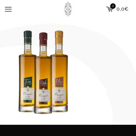
0
0,0€