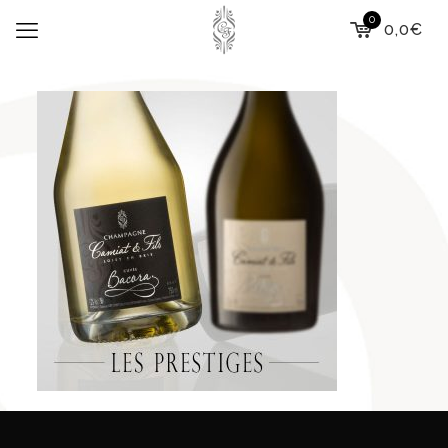
0
0,0€