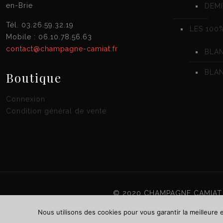
en-Brie
DEMI
Tél. 03.26.59.32.19
LES 100
Mobile : 06.10.78.56.63
contact@champagne-camiat.fr
BLA
BLAN
Boutique
Connexion
Condition général de vente
© 2020 CHAMPAGNE CAMIAT.
Nous utilisons des cookies pour vous garantir la meilleure 