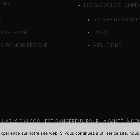
-SEC
LES ALCOOLS CHAMPE
%
RATAFIA DE CHAMP
NC DE BLANC
MARC
C DE NOIR RÉSERVE
VIELLE FINE
 L'ABUS D'ALCOOL EST DANGEREUX POUR LA SANTÉ. À 
expérience sur notre site web. Si vous continuez à utiliser ce site, nou