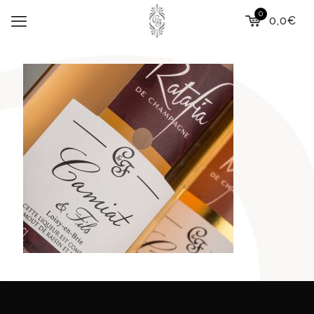
0
0,0€