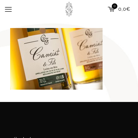
0
0,0€