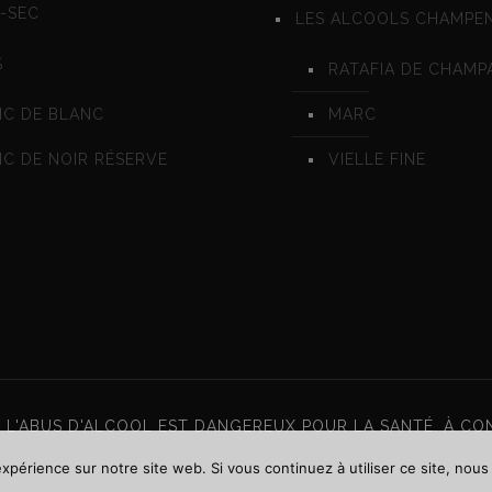
-SEC
LES ALCOOLS CHAMPE
%
RATAFIA DE CHAMP
NC DE BLANC
MARC
C DE NOIR RÉSERVE
VIELLE FINE
 L'ABUS D'ALCOOL EST DANGEREUX POUR LA SANTÉ. À 
expérience sur notre site web. Si vous continuez à utiliser ce site, nou