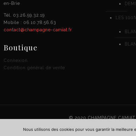
en-Brie
DEMI
Tél. 03.26.59.32.19
LES 100
Mobile : 06.10.78.56.63
contact@champagne-camiat.fr
BLA
BLAN
Boutique
Connexion
Condition général de vente
© 2020 CHAMPAGNE CAMIAT.
Nous utilisons des cookies pour vous garantir la meilleure 