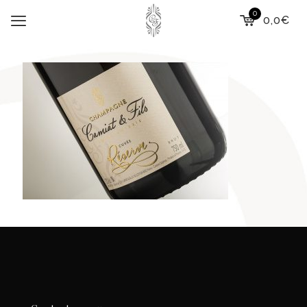
0
0,0€