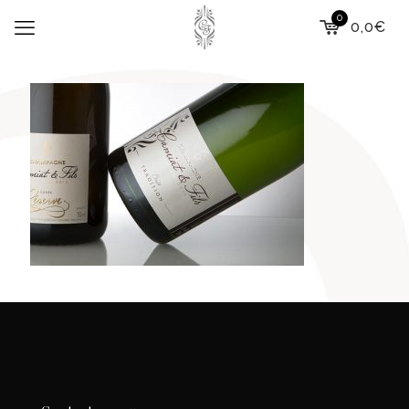
0
0,0€