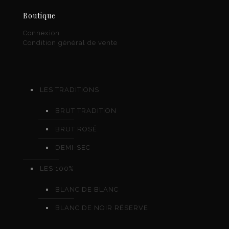
Boutique
Connexion
Condition général de vente
LES TRADITIONS
BRUT TRADITION
BRUT ROSÉ
DEMI-SEC
LES 100%
BLANC DE BLANC
BLANC DE NOIR RÉSERVE