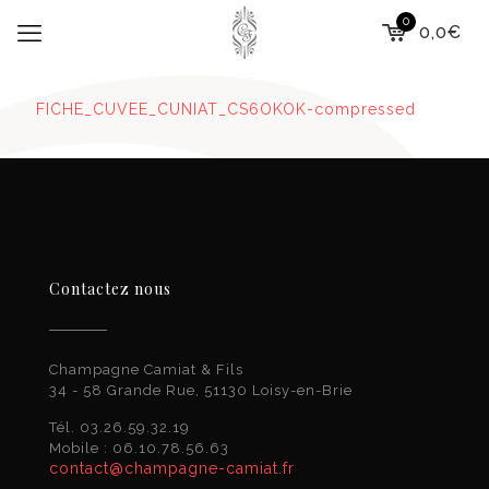
0
0,0€
FICHE_CUVEE_CUNIAT_CS6OKOK-compressed
Contactez nous
Champagne Camiat & Fils
34 - 58 Grande Rue, 51130 Loisy-en-Brie
Tél. 03.26.59.32.19
Mobile : 06.10.78.56.63
contact@champagne-camiat.fr