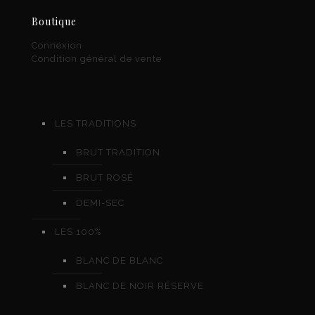
Boutique
Connexion
Condition général de vente
LES TRADITIONS
BRUT TRADITION
BRUT ROSÉ
DEMI-SEC
LES 100%
BLANC DE BLANC
BLANC DE NOIR RÉSERVE