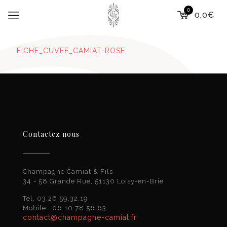
0
0,0€
FICHE_CUVEE_CAMIAT-ROSE
Contactez nous
Champagne Camiat & Fils
34 - 58 Grande Rue, 51130 Loisy-en-Brie
Tél. 03.26.59.32.19
Mobile : 06.10.78.56.63
contact@champagne-camiat.fr