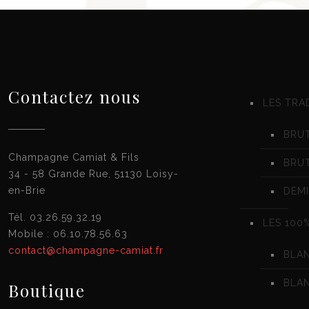
Contactez nous
LES TRA
BRUT
Champagne Camiat & Fils
BRU
34 - 58 Grande Rue, 51130 Loisy-
en-Brie
DEMI
Tél. 03.26.59.32.19
LES 100
Mobile : 06.10.78.56.63
contact@champagne-camiat.fr
BLA
BLAN
Boutique