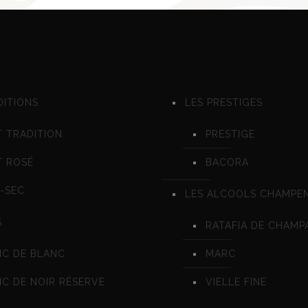
DITIONS
LES PRESTIGES
 TRADITION
PRESTIGE
T ROSÉ
BACORA
-SEC
LES ALCOOLS CHAMPE
%
RATAFIA DE CHAMP
NC DE BLANC
MARC
C DE NOIR RÉSERVE
VIELLE FINE