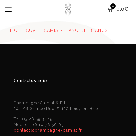
0
0,0€
FICHE_CUVEE_CAMIAT-BLANC_DE_BLANCS
Contactez nous
Champagne Camiat & Fils
34 - 58 Grande Rue, 51130 Loisy-en-Brie
Tél. 03.26.59.32.19
Mobile : 06.10.78.56.63
contact@champagne-camiat.fr