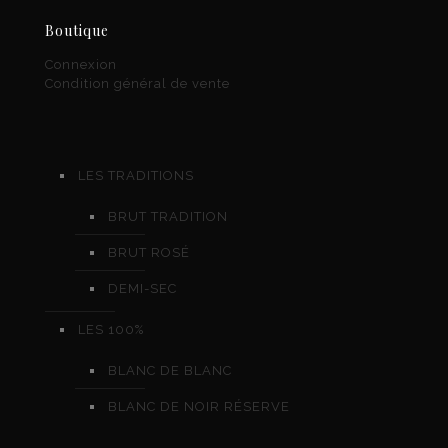
Boutique
Connexion
Condition général de vente
LES TRADITIONS
BRUT TRADITION
BRUT ROSÉ
DEMI-SEC
LES 100%
BLANC DE BLANC
BLANC DE NOIR RÉSERVE