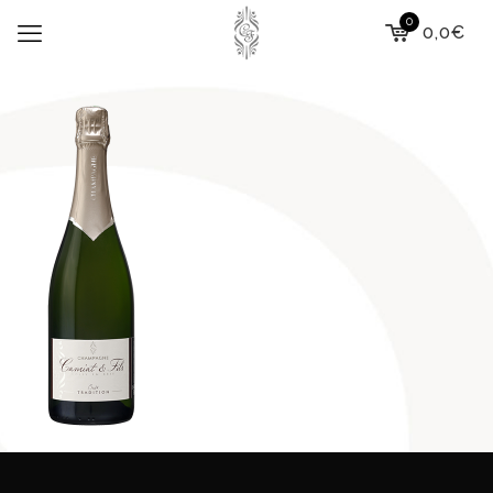
0
0,0€