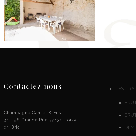
Contactez nous
LES TRA
BRUT
Champagne Camiat & Fils
BRU
34 - 58 Grande Rue, 51130 Loisy-
en-Brie
DEMI