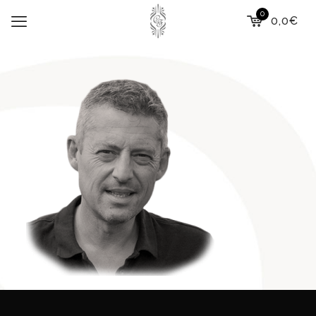
0
0,0€