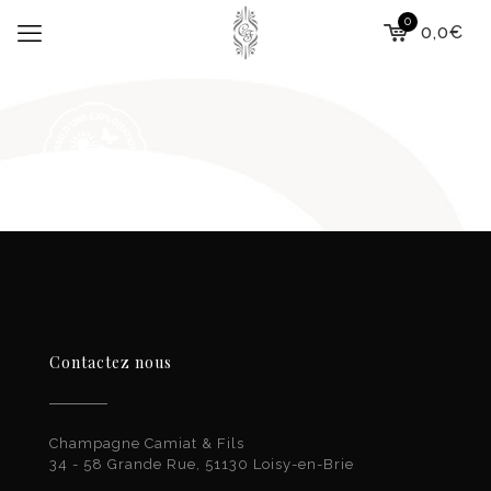
0
0,0€
Contactez nous
Champagne Camiat & Fils
34 - 58 Grande Rue, 51130 Loisy-en-Brie