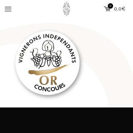
0
0,0€