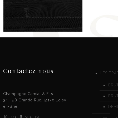
Contactez nous
LES TRA
BRUT
Champagne Camiat & Fils
BRU
34 - 58 Grande Rue, 51130 Loisy-
en-Brie
DEMI
Tél. 03.26.59.32.19