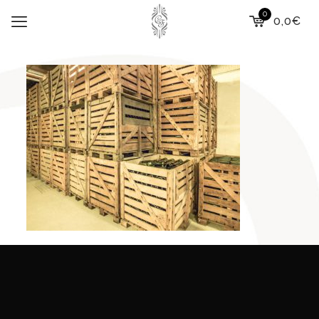
0
0,0€