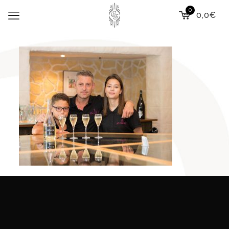
0
0,0€