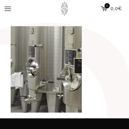
0
0,0€