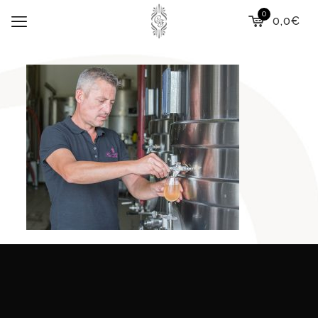
0
0,0€