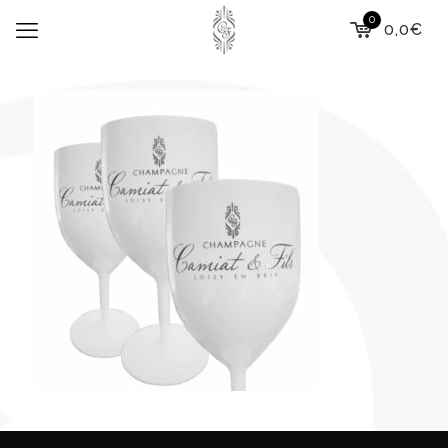
0
0,0€